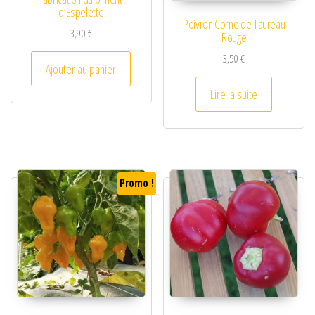
d’Espelette
Poivron Corne de Taureau
3,90
€
Rouge
3,50
€
Ajouter au panier
Lire la suite
Promo !