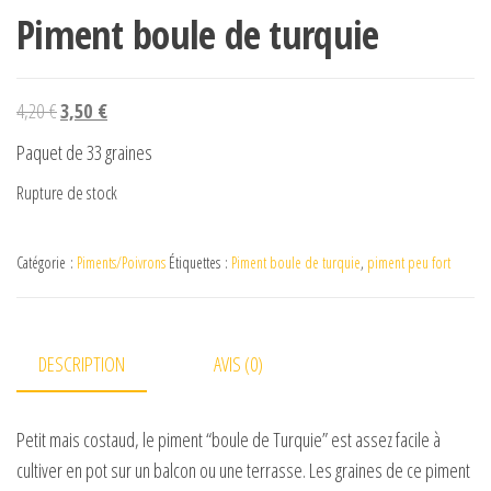
Piment boule de turquie
Le prix initial était : 4,20 €.
Le prix actuel est : 3,50 €.
4,20
€
3,50
€
Paquet de 33 graines
Rupture de stock
Catégorie :
Piments/Poivrons
Étiquettes :
Piment boule de turquie
,
piment peu fort
DESCRIPTION
AVIS (0)
Petit mais costaud, le piment “boule de Turquie” est assez facile à
cultiver en pot sur un balcon ou une terrasse. Les graines de ce piment