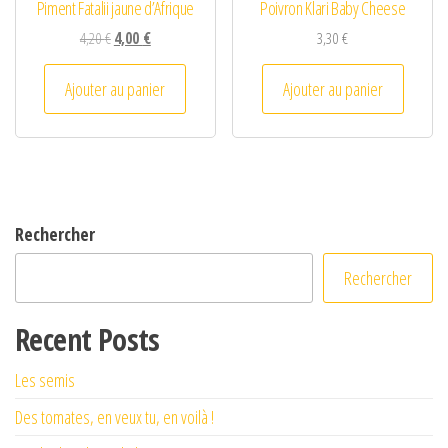
Piment Fatalii jaune d’Afrique
Poivron Klari Baby Cheese
Le prix initial était : 4,20 €.
Le prix actuel est : 4,00 €.
4,20
€
4,00
€
3,30
€
Ajouter au panier
Ajouter au panier
Rechercher
Rechercher
Recent Posts
Les semis
Des tomates, en veux tu, en voilà !