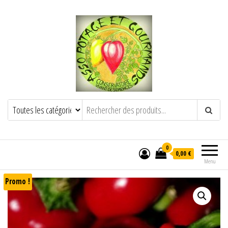
POTAGE ET GOURMANDS
Semence paysanne naturelle
——————————————-
Semez Plantez Partagez
0
0,00 €
Menu
Promo !