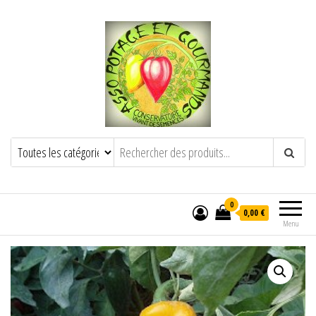
POTAGE ET GOURMANDS
Semence paysanne naturelle
——————————————-
Semez Plantez Partagez
0
0,00 €
Menu