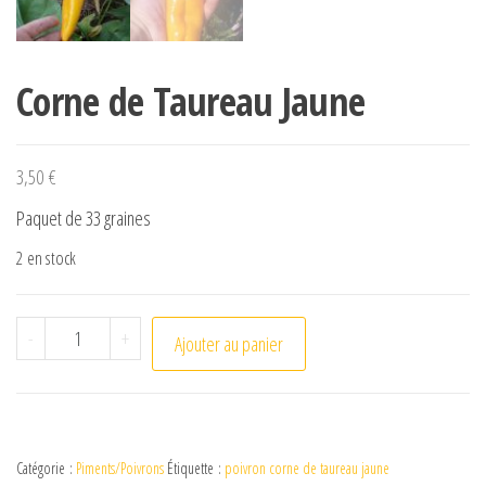
Corne de Taureau Jaune
3,50
€
Paquet de 33 graines
2 en stock
quantité de Corne de Taureau Jaune
-
+
Ajouter au panier
Catégorie :
Piments/Poivrons
Étiquette :
poivron corne de taureau jaune