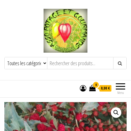
POTAGE ET GOURMANDS
Semence paysanne naturelle
——————————————-
Semez Plantez Partagez
0
0,00 €
Menu