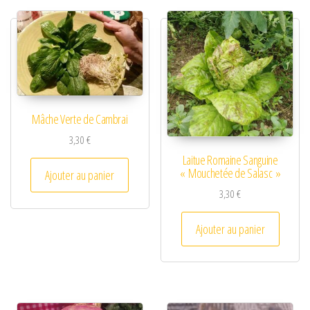
Mâche Verte de Cambrai
3,30
€
Laitue Romaine Sanguine
« Mouchetée de Salasc »
Ajouter au panier
3,30
€
Ajouter au panier