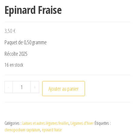
Epinard Fraise
3,50
€
Paquet de 0,50 gramme
Récolte 2025
16 en stock
quantité de Epinard Fraise
-
+
Ajouter au panier
Catégories :
Laitues et autres légumes feuilles
,
Légumes d'hiver
Étiquettes :
chenopodium capitatum
,
épinard fraise