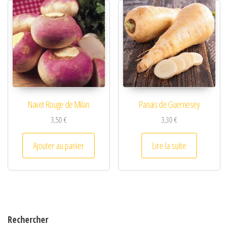
Navet Rouge de Milan
Panais de Guernesey
3,50
€
3,30
€
Ajouter au panier
Lire la suite
Rechercher