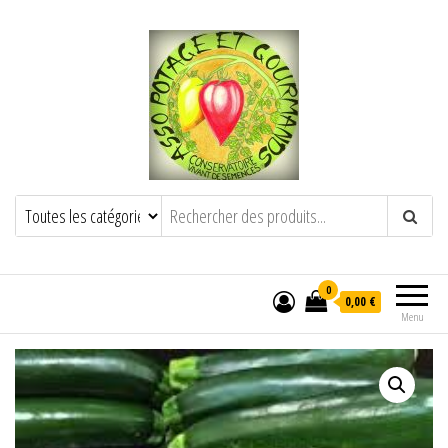
POTAGE ET GOURMANDS
Semence paysanne naturelle
——————————————-
Semez Plantez Partagez
0
0,00 €
Menu