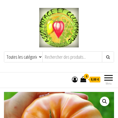
POTAGE ET GOURMANDS
Semence paysanne naturelle
——————————————-
Semez Plantez Partagez
0
0,00 €
Menu