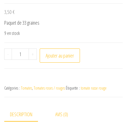
3,50
€
Paquet de 33 graines
9 en stock
quantité de Tomate Russe Rouge
-
+
Ajouter au panier
Catégories :
Tomates
,
Tomates roses / rouges
Étiquette :
tomate russe rouge
DESCRIPTION
AVIS (0)