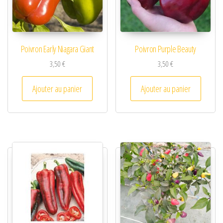
Poivron Early Niagara Giant
Poivron Purple Beauty
3,50
€
3,50
€
Ajouter au panier
Ajouter au panier