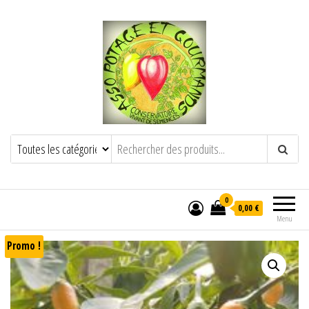
POTAGE ET GOURMANDS
Semence paysanne naturelle
——————————————-
Semez Plantez Partagez
0
0,00 €
Menu
Promo !