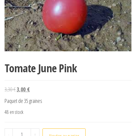
Tomate June Pink
Le prix initial était : 3,30 €.
Le prix actuel est : 3,00 €.
3,30
€
3,00
€
Paquet de 35 graines
48 en stock
quantité de Tomate June Pink
-
+
Ajouter au panier