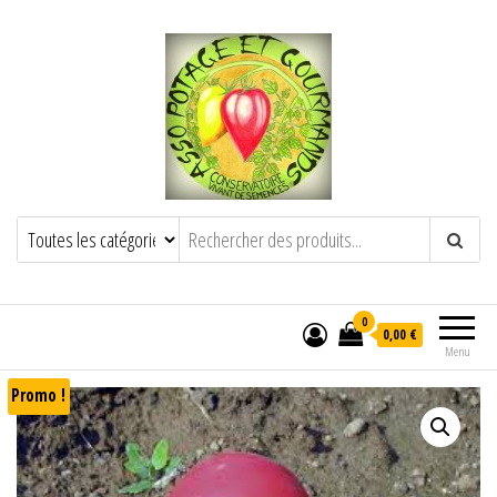
POTAGE ET GOURMANDS
Semence paysanne naturelle
——————————————-
Semez Plantez Partagez
0
0,00 €
Menu
Promo !