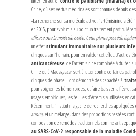
lutter, en autre,
contre le paludisme (malaria) et 
Chine, où ses vertus médicinales sont connues depuis des 
=La recherche sur sa molécule active, l’artémisinine a été l
en 2015, pour avoir mis au point un traitement particulière
efficace que la molécule isolée. Cette plante possède égal
un effet
stimulant immunitaire sur plusieurs infe
cliniques sur l’humain, pour en valider cet effet. D’autres 
anticancéreuse
de l’artémisinine combinée à du fer su
Chine ou à Madagascar sert à lutter contre certaines pathol
cliniques de phase III ont démontré des capacités à
trait
pour soigner les hémorroïdes, et faire baisser la fièvre, sa
usages empiriques, les feuilles d’Artemisia utilisées en cat
Récemment, l’Institut malgache de recherches appliquées 
annua
, et un mélange, dans des proportions restées confi
composition de remèdes traditionnels comme antiseptiques
au SARS-CoV-2 responsable de la maladie Covid