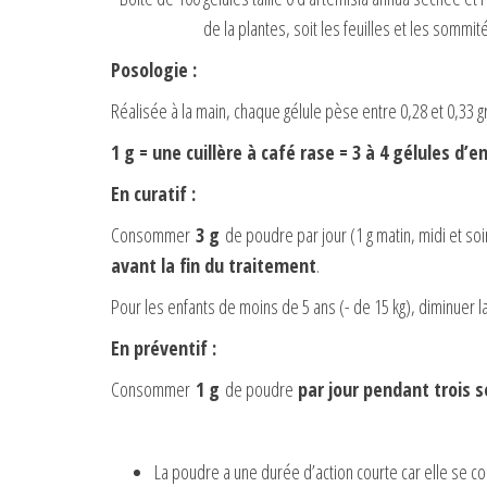
de la plantes, soit les feuilles et les sommi
Posologie :
Réalisée à la main, chaque gélule pèse entre 0,28 et 0,33 
1 g = une cuillère à café rase = 3 à 4 gélules d’
En curatif :
Consommer
3 g
de poudre par jour (1 g matin, midi et so
avant la fin du traitement
.
Pour les enfants de moins de 5 ans (- de 15 kg), diminuer la
En préventif :
Consommer
1 g
de poudre
par jour pendant trois
La poudre a une durée d’action courte car elle se 