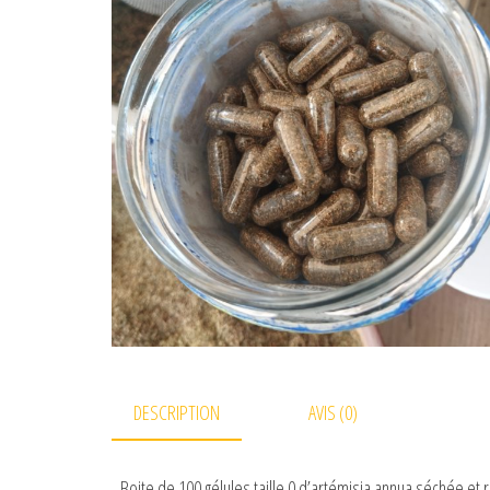
DESCRIPTION
AVIS (0)
Boite de 100 gélules taille 0 d’artémisia annua séchée et 