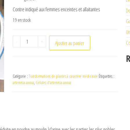
Contre indiqué aux femmes enceintes et allaitantes
De
19 en stock
Gu
Un
quantité de Gélules d'artemisia annua
-
+
Co
Ajouter au panier
R
Catégorie :
Transformations de plantes à caractère médicinale
Étiquettes :
artemisia annua
,
Gélules d'artemisia annua
réduite en poudre au moulin à farine avec les parties les plus nobles