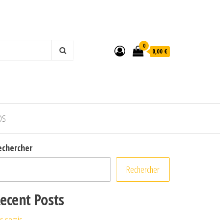
0
0,00 €
OS
echercher
Rechercher
ecent Posts
s semis