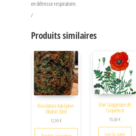
en détresse respiratoire.
/
Produits similaires
Elixir Spagyrique de
Alcoolature Aubépine-
Coquelicot
Dilution 30ml
55,00
€
12,90
€
Lire la suite
Ajouter au panier