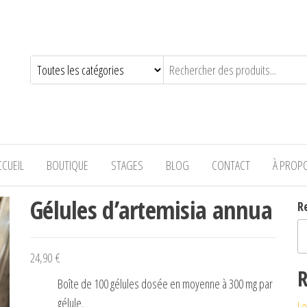
—-
CCUEIL
BOUTIQUE
STAGES
BLOG
CONTACT
À PROP
Gélules d’artemisia annua
R
24,90
€
R
Boîte de 100 gélules dosée en moyenne à 300 mg par
gélule.
Le