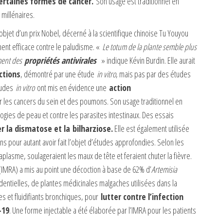
certaines formes de cancer.
Son usage est traditionnel en
millénaires.
’objet d’un prix Nobel, décerné à la scientifique chinoise Tu Youyou
ment efficace contre le paludisme. «
Le totum de la plante semble plus
ement des
propriétés antivirales
» indique Kévin Burdin. Elle aurait
ctions
, démontré par une étude
in vitro
, mais pas par des études
études
in vitro
ont mis en évidence une
action
r les cancers du sein et des poumons. Son usage traditionnel en
ogies de peau et contre les parasites intestinaux. Des essais
er la dismatose et la bilharziose
.
Elle est également utilisée
ns pour autant avoir fait l’objet d’études approfondies. Selon les
aplasme, soulageraient les maux de tête et feraient chuter la fièvre.
(IMRA) a mis au point une décoction à base de 62% d’
Artemisia
dentielles, de plantes médicinales malgaches utilisées dans la
 et fluidifiants bronchiques, pour
lutter contre l’infection
-19
. Une forme injectable a été élaborée par l’IMRA pour les patients