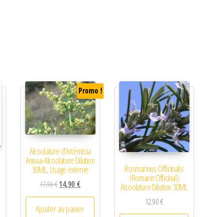
Promo !
Alcoolature d’Artémisia
Annua-Alcoolature Dilution
Rosmarinus Officinalis
30ML, Usage externe
(Romarin Officinal)
Le prix initial était : 17,90 €.
Le prix actuel est : 14,90 €.
17,90
€
14,90
€
Alcoolature Dilution 30ML
12,90
€
Ajouter au panier