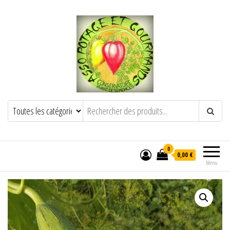
POTAGE ET GOURMANDS
Semence paysanne naturelle
——————————————-
Semez Plantez Partagez
0
0,00 €
Menu