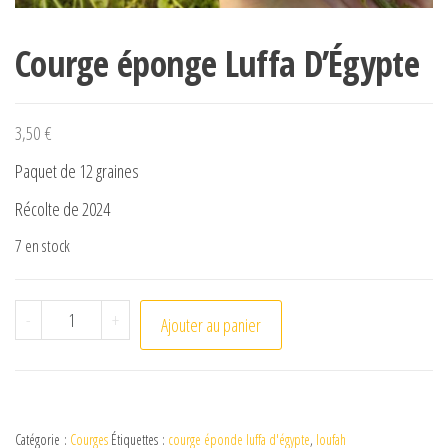
Courge éponge Luffa D’Égypte
3,50
€
Paquet de 12 graines
Récolte de 2024
7 en stock
quantité de Courge éponge Luffa D'Égypte
-
+
Ajouter au panier
Catégorie :
Courges
Étiquettes :
courge éponde luffa d'égypte
,
loufah