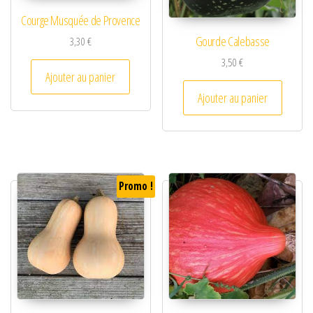
Courge Musquée de Provence
Gourde Calebasse
3,30
€
3,50
€
Ajouter au panier
Ajouter au panier
Promo !