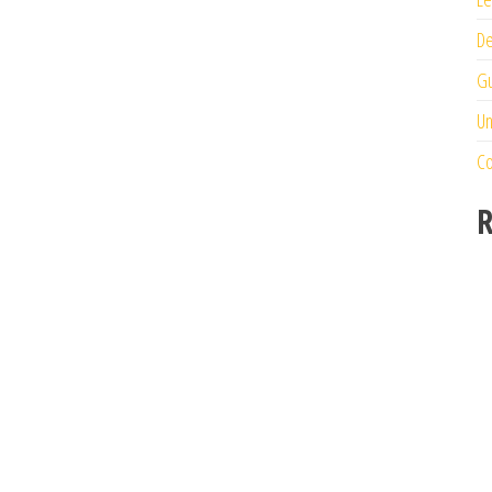
De
Gu
Un
Co
R