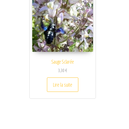
Sauge Sclarée
3,30
€
Lire la suite