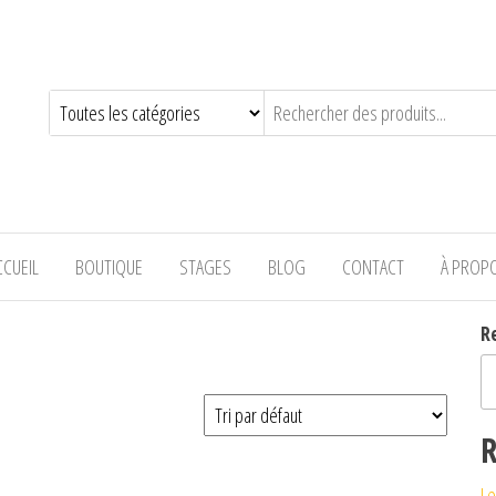
—-
CCUEIL
BOUTIQUE
STAGES
BLOG
CONTACT
À PROP
R
R
Le