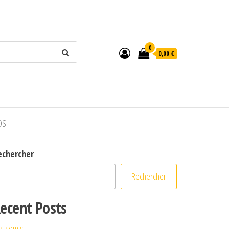
0
0,00 €
OS
echercher
Rechercher
ecent Posts
s semis