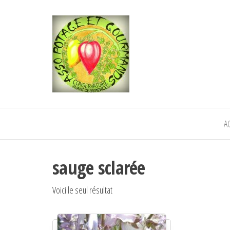
POTAGE ET
Semence paysanne naturelle
—————————————
GOURMANDS
Semez Plantez Partagez
A
sauge sclarée
Voici le seul résultat