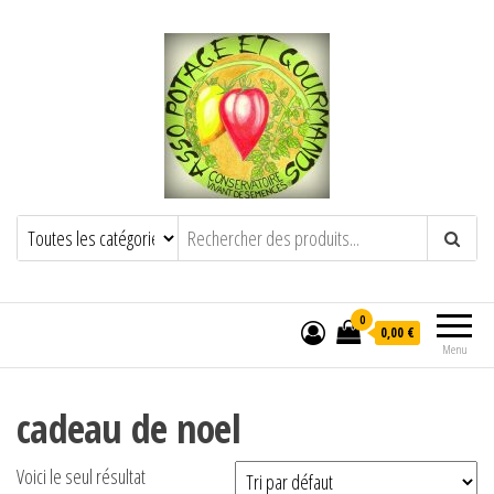
POTAGE ET GOURMANDS
Semence paysanne naturelle
——————————————-
Semez Plantez Partagez
0
0,00 €
Menu
cadeau de noel
Voici le seul résultat