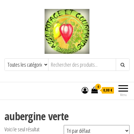
POTAGE ET GOURMANDS
Semence paysanne naturelle
——————————————-
Semez Plantez Partagez
0
0,00 €
Menu
aubergine verte
Voici le seul résultat