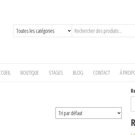
—-
CCUEIL
BOUTIQUE
STAGES
BLOG
CONTACT
À PROP
R
R
Le