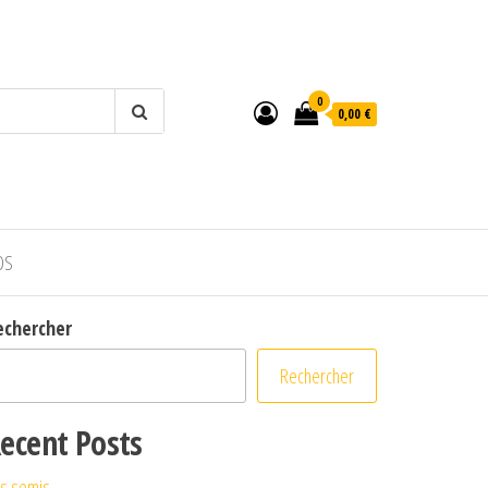
0
0,00 €
OS
echercher
Rechercher
ecent Posts
s semis