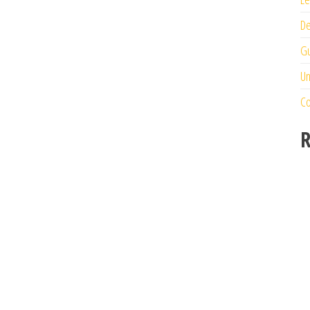
De
Gu
Un
Co
R