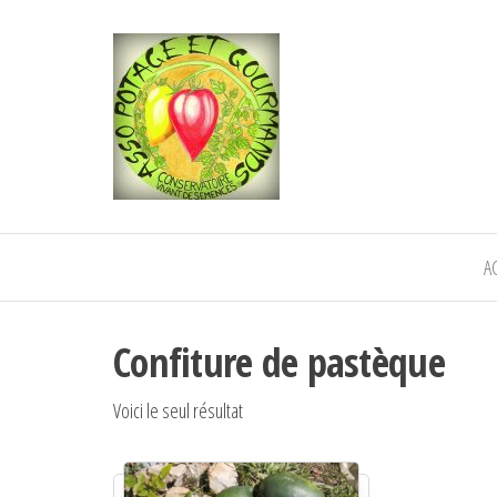
POTAGE ET
Semence paysanne naturelle
—————————————
GOURMANDS
Semez Plantez Partagez
A
Confiture de pastèque
Voici le seul résultat