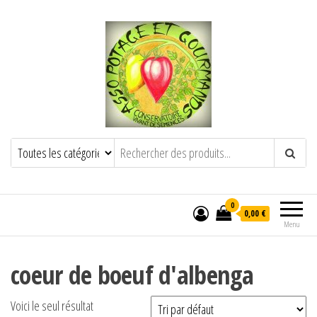
POTAGE ET GOURMANDS
Semence paysanne naturelle
——————————————-
Semez Plantez Partagez
0
0,00 €
Menu
coeur de boeuf d'albenga
Voici le seul résultat