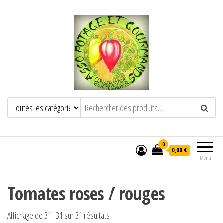
POTAGE ET GOURMANDS
Semence paysanne naturelle
——————————————-
Semez Plantez Partagez
0
0,00 €
Menu
Tomates roses / rouges
Affichage de 31–31 sur 31 résultats