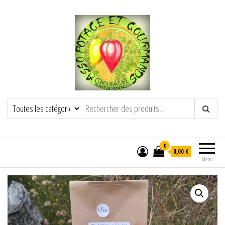
POTAGE ET GOURMANDS
Semence paysanne naturelle
——————————————-
Semez Plantez Partagez
0
0,00 €
Menu