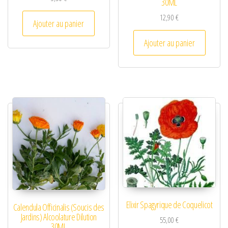
30ML
12,90
€
Ajouter au panier
Ajouter au panier
Elixir Spagyrique de Coquelicot
Calendula Officinalis (Soucis des
Jardins) Alcoolature Dilution
55,00
€
30ML