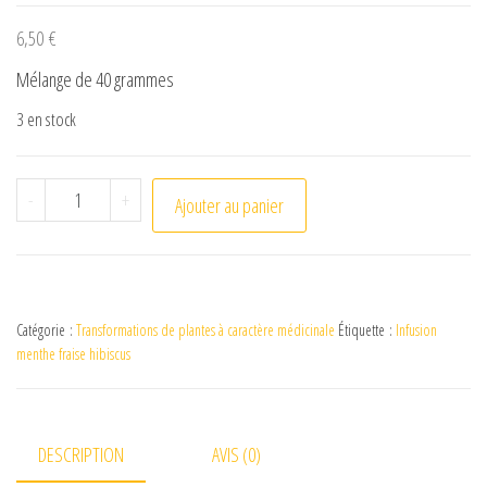
6,50
€
Mélange de 40 grammes
3 en stock
quantité de Pochette d'infusion menthe fraise hibiscus
-
+
Ajouter au panier
Catégorie :
Transformations de plantes à caractère médicinale
Étiquette :
Infusion
menthe fraise hibiscus
DESCRIPTION
AVIS (0)