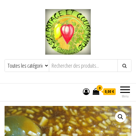
POTAGE ET GOURMANDS
Semence paysanne naturelle
——————————————-
Semez Plantez Partagez
0
0,00 €
Menu