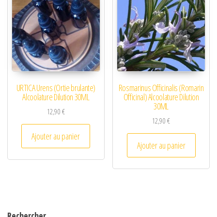
URTICA Urens (Ortie brulante)
Rosmarinus Officinalis (Romarin
Alcoolature Dilution 30ML
Officinal) Alcoolature Dilution
30ML
12,90
€
12,90
€
Ajouter au panier
Ajouter au panier
Rechercher