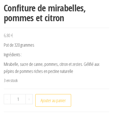
Confiture de mirabelles,
pommes et citron
6,80
€
Pot de 320 grammes
Ingrédients :
Mirabelle, sucre de canne, pommes, citron et zestes. Gélifié aux
pépins de pommes riches en pectine naturelle
3 en stock
quantité de Confiture de mirabelles, pommes et citron
-
+
Ajouter au panier